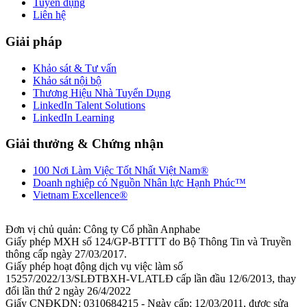
Tuyển dụng
Liên hệ
Giải pháp
Khảo sát & Tư vấn
Khảo sát nội bộ
Thương Hiệu Nhà Tuyển Dụng
LinkedIn Talent Solutions
LinkedIn Learning
Giải thưởng & Chứng nhận
100 Nơi Làm Việc Tốt Nhất Việt Nam®
Doanh nghiệp có Nguồn Nhân lực Hạnh Phúc™
Vietnam Excellence®
Đơn vị chủ quản: Công ty Cổ phần Anphabe
Giấy phép MXH số 124/GP-BTTTT do Bộ Thông Tin và Truyền
thông cấp ngày 27/03/2017.
Giấy phép hoạt động dịch vụ việc làm số
15257/2022/13/SLĐTBXH-VLATLĐ cấp lần đầu 12/6/2013, thay
đổi lần thứ 2 ngày 26/4/2022
Giấy CNĐKDN: 0310684215 - Ngày cấp: 12/03/2011, được sửa